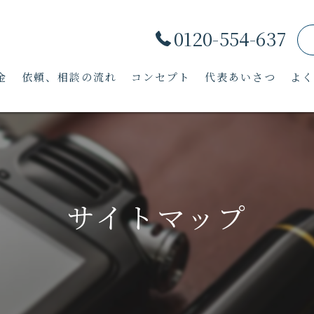
0120-554-637
金
依頼、相談の流れ
コンセプト
代表あいさつ
よ
サイトマップ