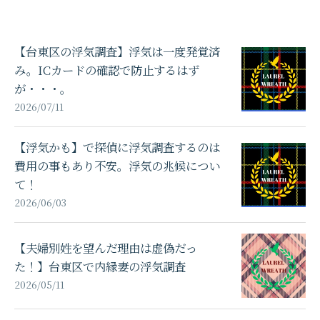
【台東区の浮気調査】浮気は一度発覚済
み。ICカードの確認で防止するはず
が・・・。
2026/07/11
【浮気かも】で探偵に浮気調査するのは
費用の事もあり不安。浮気の兆候につい
て！
2026/06/03
【夫婦別姓を望んだ理由は虚偽だっ
た！】台東区で内縁妻の浮気調査
2026/05/11