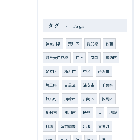
タグ
Tags
神奈川県
荒川区
総武線
依頼
都営大江戸線
押上
両国
葛飾区
足立区
横浜市
中区
所沢市
埼玉県
目黒区
浦安市
千葉県
錦糸町
川崎市
川崎区
練馬区
川越市
市川市
時間
夫
相談
相場
婚前調査
出張
東陽町