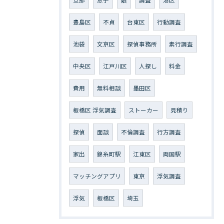
旦那
息子
娘
調査
港区
豊島区
不貞
台東区
行動調査
池袋
文京区
探偵事務所
素行調査
中央区
江戸川区
人探し
料金
費用
無料相談
墨田区
板橋区 浮気調査
ストーカー
見積り
探偵
面談
不倫調査
行方調査
家出
錦糸町駅
江東区
両国駅
マッチングアプリ
東京
浮気調査
浮気
板橋区
埼玉