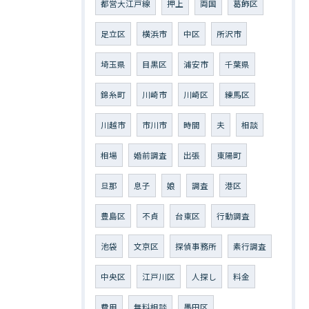
都営大江戸線
押上
両国
葛飾区
足立区
横浜市
中区
所沢市
埼玉県
目黒区
浦安市
千葉県
錦糸町
川崎市
川崎区
練馬区
川越市
市川市
時間
夫
相談
相場
婚前調査
出張
東陽町
旦那
息子
娘
調査
港区
豊島区
不貞
台東区
行動調査
池袋
文京区
探偵事務所
素行調査
中央区
江戸川区
人探し
料金
費用
無料相談
墨田区