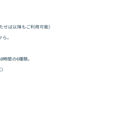
を満たせば以降もご利用可能）
から。
48時間の6種類。
区）
。