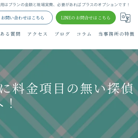
費用はプランの金額と現場実費、必要があればプラスのオプションです！
お問い合わせはこちら
LINEのお問合せはこちら
くある質問
アクセス
ブログ
コラム
当事務所の特徴
浮気調査
行動調査
に料金項目の無い探偵
人探し
へ！
嫌がらせ調査
ストーカー調査