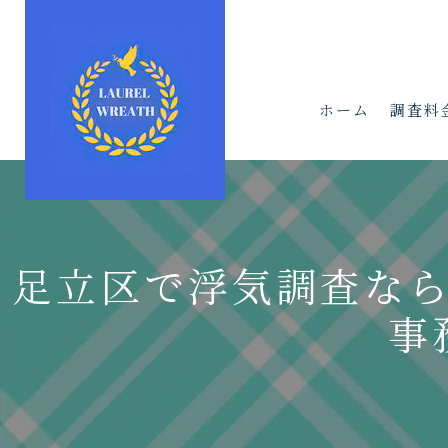
ホーム
調査料
足立区で浮気調査な
事