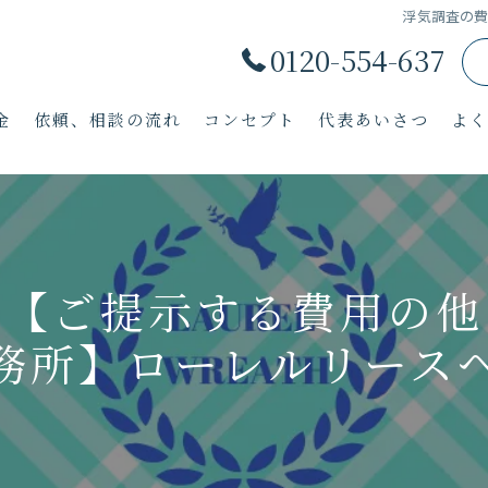
浮気調査の
0120-554-637
金
依頼、相談の流れ
コンセプト
代表あいさつ
よ
ら【ご提示する費用の他
務所】ローレルリース