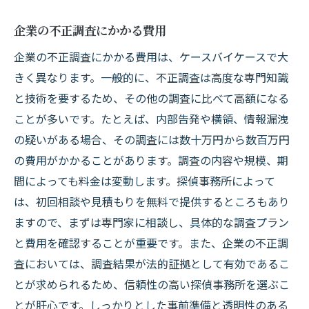
料金変動の主な要因とは
企業の不正調査にかかる費用
依頼内容による料金の違い
企業の不正調査にかかる費用は、ケースバイケースで大
調査期間の長短による費用の変動
きく異なります。一般的に、不正調査は高度な専門知識
調査技術や機材の違いによるコスト
と技術を要するため、その他の調査に比べて高額になる
江戸川区の具体的な料金変動事例
ことが多いです。たとえば、内部告発や横領、情報漏洩
料金変動を防ぐための対策
の疑いがある場合、その調査には数十万円から数百万円
の費用がかかることがあります。調査の内容や規模、期
江戸川区で探偵事務所を利用する際に知ってお
間によっても料金は変動します。探偵事務所によって
きたい料金のポイント
は、初回相談や見積もりを無料で提供するところもあり
事前に確認すべき料金の内訳
ますので、まずは専門家に相談し、具体的な調査プラン
追加費用の発生条件
と費用を確認することが重要です。また、企業の不正調
料金に含まれるサービス内容
査においては、調査結果が法的証拠として有効であるこ
料金体系の透明性を確認する方法
とが求められるため、信頼性の高い探偵事務所を選ぶこ
料金交渉のポイントとコツ
とが肝心です。しっかりとした事前準備と透明性のある