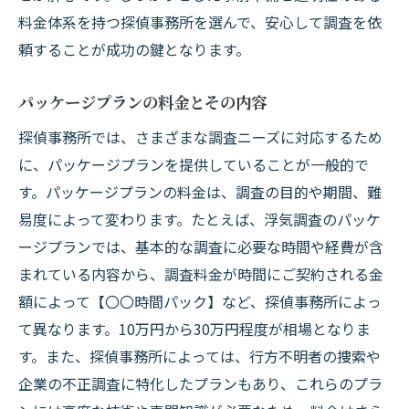
探偵事務所選びの際の重要なチェックポイ
料金体系を持つ探偵事務所を選んで、安心して調査を依
ント
頼することが成功の鍵となります。
探偵事務所の透明性のある料金体系の見極め方
パッケージプランの料金とその内容
江戸川区での事例紹介
透明性のある料金体系の特徴
探偵事務所では、さまざまな調査ニーズに対応するため
に、パッケージプランを提供していることが一般的で
具体的な事例に基づいた見極め方
す。パッケージプランの料金は、調査の目的や期間、難
見積もりの取り方とそのポイント
易度によって変わります。たとえば、浮気調査のパッケ
料金内訳の確認方法
ージプランでは、基本的な調査に必要な時間や経費が含
透明性のある探偵事務所の選び方
まれている内容から、調査料金が時間にご契約される金
江戸川区でおすすめの探偵事務所
額によって【〇〇時間パック】など、探偵事務所によっ
て異なります。10万円から30万円程度が相場となりま
す。また、探偵事務所によっては、行方不明者の捜索や
企業の不正調査に特化したプランもあり、これらのプラ