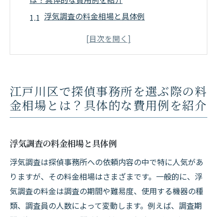
浮気調査の料金相場と具体例
人探しの費用と事例
企業の不正調査にかかる費用
パッケージプランの料金とその内容
追加費用が発生する場合の事例
江戸川区で探偵事務所を選ぶ際の料
探偵事務所の比較とおすすめポイント
金相場とは？具体的な費用例を紹介
探偵事務所の料金設定の違いとは？江戸川区で
の最適な選び方
浮気調査の料金相場と具体例
料金設定の違いとその理由
浮気調査は探偵事務所への依頼内容の中で特に人気があ
時間単位での料金設定とその特徴
りますが、その料金相場はさまざまです。一般的に、浮
パッケージ料金のメリットとデメリット
気調査の料金は調査の期間や難易度、使用する機器の種
透明性のある料金体系の見極め方
類、調査員の人数によって変動します。例えば、調査期
見積もり依頼時の注意点とポイント