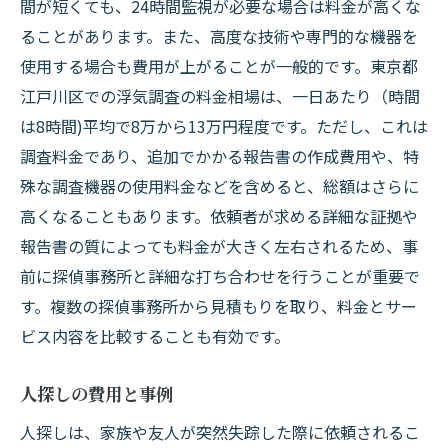
間が短くても、24時間監視が必要な場合は料金が高くな
おすすめの探偵事務所の選び方
ることがあります。また、高度な技術や専門的な機器を
江戸川区で探偵事務所を利用する際の費用を抑
使用する場合も費用が上がることが一般的です。東京都
えるコツ
江戸川区での浮気調査の料金相場は、一日あたり（時間
料金を抑えるための基本的な方法
は8時間)平均で8万から13万円程度です。ただし、これは
パッケージプランの活用法
調査料金であり、追加でかかる報告書の作成費用や、特
殊な調査機器の使用料金などを含めると、総額はさらに
事前見積もりの重要性
高くなることもあります。依頼者が求める詳細な証拠や
調査内容の整理と優先順位の付け方
報告書の質によっても料金が大きく左右されるため、事
追加費用を防ぐための注意点
前に探偵事務所と詳細な打ち合わせを行うことが重要で
賢く探偵事務所を利用するためのヒント
す。複数の探偵事務所から見積もりを取り、料金とサー
浮気調査から行方不明者捜索まで探偵事務所の
ビス内容を比較することも有効です。
料金体系を徹底解説
浮気調査の料金体系とその詳細
人探しの費用と事例
行方不明者捜索の費用構造
人探しは、家族や友人が突然失踪した際に依頼されるこ