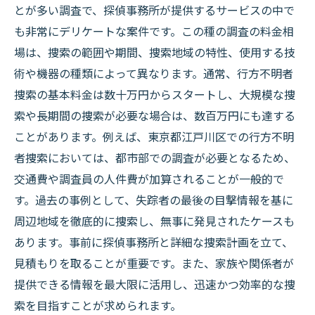
企業の不正調査にかかるコスト
とが多い調査で、探偵事務所が提供するサービスの中で
盗聴盗撮調査の料金とその特性
も非常にデリケートな案件です。この種の調査の料金相
場は、捜索の範囲や期間、捜索地域の特性、使用する技
出張費用や経費の内訳
術や機器の種類によって異なります。通常、行方不明者
各調査の料金比較とその選び方
捜索の基本料金は数十万円からスタートし、大規模な捜
江戸川区の探偵事務所で提供される調査内容と
索や長期間の捜索が必要な場合は、数百万円にも達する
その料金相場
ことがあります。例えば、東京都江戸川区での行方不明
浮気調査の内容と相場
者捜索においては、都市部での調査が必要となるため、
行方不明者捜索の具体的な内容と費用
交通費や調査員の人件費が加算されることが一般的で
企業不正調査の詳細と料金
す。過去の事例として、失踪者の最後の目撃情報を基に
盗聴盗撮調査の内容とその価格
周辺地域を徹底的に捜索し、無事に発見されたケースも
あります。事前に探偵事務所と詳細な捜索計画を立て、
各調査内容の特徴と相場比較
見積もりを取ることが重要です。また、家族や関係者が
探偵事務所のサービス内容を理解する
提供できる情報を最大限に活用し、迅速かつ効率的な捜
探偵事務所の料金が変動する理由とは？江戸川
索を目指すことが求められます。
区の事例をもとに解説